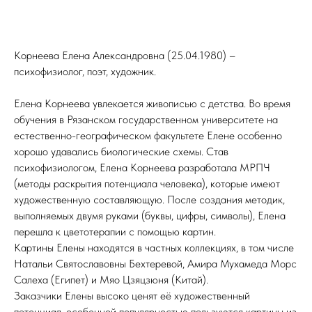
Корнеева Елена Александровна (25.04.1980) –
психофизиолог, поэт, художник.
Елена Корнеева увлекается живописью с детства. Во время
обучения в Рязанском государственном университете на
естественно-географическом факультете Елене особенно
хорошо удавались биологические схемы. Став
психофизиологом, Елена Корнеева разработала МРПЧ
(методы раскрытия потенциала человека), которые имеют
художественную составляющую. После создания методик,
выполняемых двумя руками (буквы, цифры, символы), Елена
перешла к цветотерапии с помощью картин.
Картины Елены находятся в частных коллекциях, в том числе
Натальи Святославовны Бехтеревой, Амира Мухамеда Морс
Салеха (Египет) и Мяо Цзяцзюня (Китай).
Заказчики Елены высоко ценят её художественный
потенциал, особенной популярностью пользуются картины из